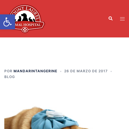
Ir
al
Abrir la barra de herramient
Buscar
contenido
Men
en
alte
POR
MANDARINTANGERINE
26 DE MARZO DE 2017
BLOG