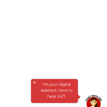
close
I'm your digital
assistant, here to
help 24/7.