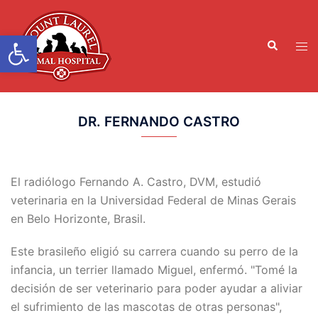
Ir
al
Abrir la barra de herramient
Buscar
contenido
Men
en
alte
DR. FERNANDO CASTRO
El radiólogo Fernando A. Castro, DVM, estudió
veterinaria en la Universidad Federal de Minas Gerais
en Belo Horizonte, Brasil.
Este brasileño eligió su carrera cuando su perro de la
infancia, un terrier llamado Miguel, enfermó. "Tomé la
decisión de ser veterinario para poder ayudar a aliviar
el sufrimiento de las mascotas de otras personas",